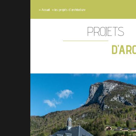
»
Accueil
»
les projets d'architecture
PROJETS
D'AR