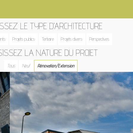
ISSEZ LE TYPE D'ARCHITECTURE
nts
Projets publics
Tertiaire
Projets divers
Perspectives
SISSEZ LA NATURE DU PROJET
Tous
Neuf
Rénovation/Extension